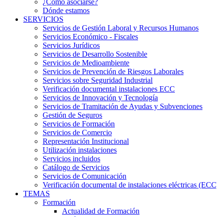
¿Cómo asociarse?
Dónde estamos
SERVICIOS
Servicios de Gestión Laboral y Recursos Humanos
Servicios Económico - Fiscales
Servicios Jurídicos
Servicios de Desarrollo Sostenible
Servicios de Medioambiente
Servicios de Prevención de Riesgos Laborales
Servicios sobre Seguridad Industrial
Verificación documental instalaciones ECC
Servicios de Innovación y Tecnología
Servicios de Tramitación de Ayudas y Subvenciones
Gestión de Seguros
Servicios de Formación
Servicios de Comercio
Representación Institucional
Utilización instalaciones
Servicios incluidos
Catálogo de Servicios
Servicios de Comunicación
Verificación documental de instalaciones eléctricas (ECC
TEMAS
Formación
Actualidad de Formación