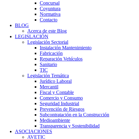
Concursal
Coyuntura
Normativa
Contacto
BLOG
Acerca de este Blog
LEGISLACIÓN
Legislación Sectorial
Instalación Mantenimiento
Fabricación
Reparación Vehículos
Sanitario
TIC
Legislación Temática
Jurídico Laboral
Mercantil
Fiscal y Contable
Comercio y Consumo
Seguridad Industrial
Prevención de Riesgos
Subcontratación en la Construcción
Medioambiente
Transparencia y Sostenibilidad
ASOCIACIONES
AVETIC