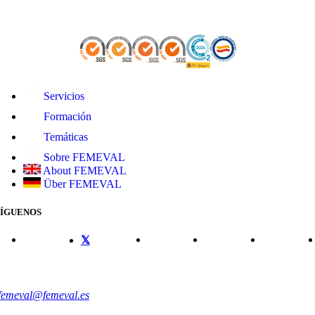
Servicios
Formación
Temáticas
Sobre FEMEVAL
About FEMEVAL
Über FEMEVAL
SÍGUENOS
CONTACTO
femeval@femeval.es