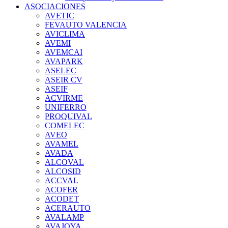
ASOCIACIONES
AVETIC
FEVAUTO VALENCIA
AVICLIMA
AVEMI
AVEMCAI
AVAPARK
ASELEC
ASEIR CV
ASEIF
ACVIRME
UNIFERRO
PROQUIVAL
COMELEC
AVEO
AVAMEL
AVADA
ALCOVAL
ALCOSID
ACCVAL
ACOFER
ACODET
ACERAUTO
AVALAMP
AVAJOYA