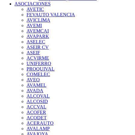
ASOCIACIONES
AVETIC
FEVAUTO VALENCIA
AVICLIMA
AVEMI
AVEMCAI
AVAPARK
ASELEC
ASEIR CV
ASEIF
ACVIRME
UNIFERRO
PROQUIVAL
COMELEC
AVEO
AVAMEL
AVADA
ALCOVAL
ALCOSID
ACCVAL
ACOFER
ACODET
ACERAUTO
AVALAMP
AVAJOYA