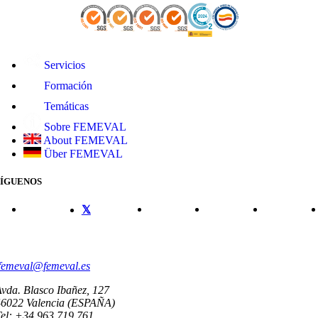
Servicios
Formación
Temáticas
Sobre FEMEVAL
About FEMEVAL
Über FEMEVAL
SÍGUENOS
CONTACTO
femeval@femeval.es
vda. Blasco Ibañez, 127
46022 Valencia (ESPAÑA)
el: +34 963 719 761