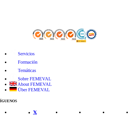
Servicios
Formación
Temáticas
Sobre FEMEVAL
About FEMEVAL
Über FEMEVAL
SÍGUENOS
CONTACTO