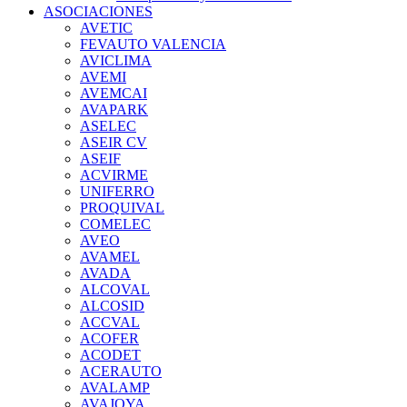
ASOCIACIONES
AVETIC
FEVAUTO VALENCIA
AVICLIMA
AVEMI
AVEMCAI
AVAPARK
ASELEC
ASEIR CV
ASEIF
ACVIRME
UNIFERRO
PROQUIVAL
COMELEC
AVEO
AVAMEL
AVADA
ALCOVAL
ALCOSID
ACCVAL
ACOFER
ACODET
ACERAUTO
AVALAMP
AVAJOYA