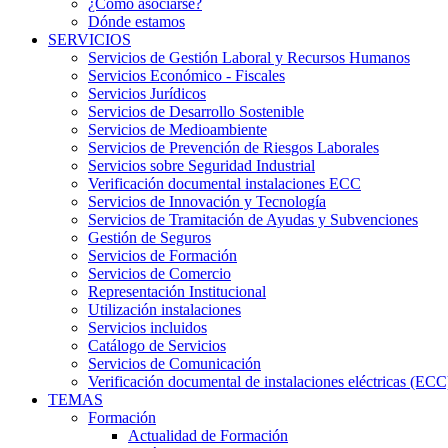
¿Cómo asociarse?
Dónde estamos
SERVICIOS
Servicios de Gestión Laboral y Recursos Humanos
Servicios Económico - Fiscales
Servicios Jurídicos
Servicios de Desarrollo Sostenible
Servicios de Medioambiente
Servicios de Prevención de Riesgos Laborales
Servicios sobre Seguridad Industrial
Verificación documental instalaciones ECC
Servicios de Innovación y Tecnología
Servicios de Tramitación de Ayudas y Subvenciones
Gestión de Seguros
Servicios de Formación
Servicios de Comercio
Representación Institucional
Utilización instalaciones
Servicios incluidos
Catálogo de Servicios
Servicios de Comunicación
Verificación documental de instalaciones eléctricas (ECC
TEMAS
Formación
Actualidad de Formación