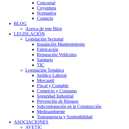
Concursal
Coyuntura
Normativa
Contacto
BLOG
Acerca de este Blog
LEGISLACIÓN
Legislación Sectorial
Instalación Mantenimiento
Fabricación
Reparación Vehículos
Sanitario
TIC
Legislación Temática
Jurídico Laboral
Mercantil
Fiscal y Contable
Comercio y Consumo
Seguridad Industrial
Prevención de Riesgos
Subcontratación en la Construcción
Medioambiente
Transparencia y Sostenibilidad
ASOCIACIONES
AVETIC