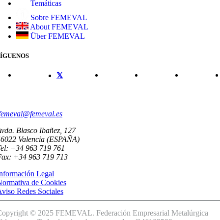
Temáticas
Sobre FEMEVAL
About FEMEVAL
Über FEMEVAL
SÍGUENOS
CONTACTO
femeval@femeval.es
vda. Blasco Ibañez, 127
46022 Valencia (ESPAÑA)
el: +34 963 719 761
Fax: +34 963 719 713
nformación Legal
Normativa de Cookies
viso Redes Sociales
Copyright © 2025 FEMEVAL. Federación Empresarial Metalúrgica