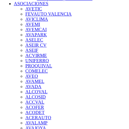
ASOCIACIONES
AVETIC
FEVAUTO VALENCIA
AVICLIMA
AVEMI
AVEMCAI
AVAPARK
ASELEC
ASEIR CV
ASEIF
ACVIRME
UNIFERRO
PROQUIVAL
COMELEC
AVEO
AVAMEL
AVADA
ALCOVAL
ALCOSID
ACCVAL
ACOFER
ACODET
ACERAUTO
AVALAMP
AVAJOYA