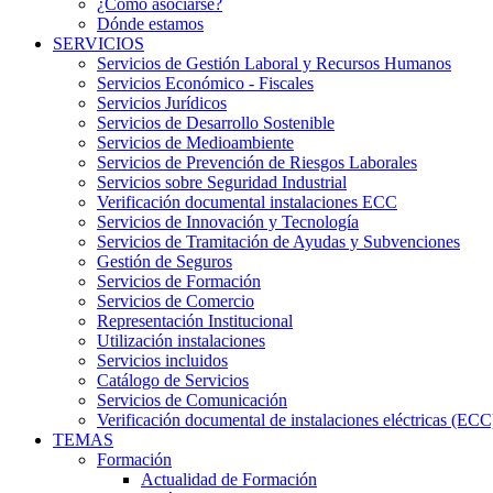
¿Cómo asociarse?
Dónde estamos
SERVICIOS
Servicios de Gestión Laboral y Recursos Humanos
Servicios Económico - Fiscales
Servicios Jurídicos
Servicios de Desarrollo Sostenible
Servicios de Medioambiente
Servicios de Prevención de Riesgos Laborales
Servicios sobre Seguridad Industrial
Verificación documental instalaciones ECC
Servicios de Innovación y Tecnología
Servicios de Tramitación de Ayudas y Subvenciones
Gestión de Seguros
Servicios de Formación
Servicios de Comercio
Representación Institucional
Utilización instalaciones
Servicios incluidos
Catálogo de Servicios
Servicios de Comunicación
Verificación documental de instalaciones eléctricas (ECC
TEMAS
Formación
Actualidad de Formación