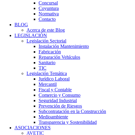
Concursal
Coyuntura
Normativa
Contacto
BLOG
Acerca de este Blog
LEGISLACIÓN
Legislación Sectorial
Instalación Mantenimiento
Fabricación
Reparación Vehículos
Sanitario
TIC
Legislación Temática
Jurídico Laboral
Mercantil
Fiscal y Contable
Comercio y Consumo
Seguridad Industrial
Prevención de Riesgos
Subcontratación en la Construcción
Medioambiente
Transparencia y Sostenibilidad
ASOCIACIONES
AVETIC