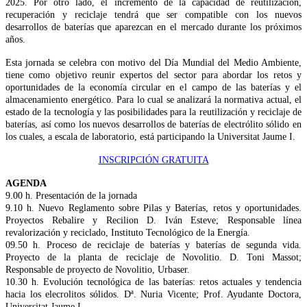
2025. Por otro lado, el incremento de la capacidad de reutilización,
recuperación y reciclaje tendrá que ser compatible con los nuevos
desarrollos de baterías que aparezcan en el mercado durante los próximos
años.
Esta jornada se celebra con motivo del Día Mundial del Medio Ambiente,
tiene como objetivo reunir expertos del sector para abordar los retos y
oportunidades de la economía circular en el campo de las baterías y el
almacenamiento energético. Para lo cual se analizará la normativa actual, el
estado de la tecnología y las posibilidades para la reutilización y reciclaje de
baterías, así como los nuevos desarrollos de baterías de electrólito sólido en
los cuales, a escala de laboratorio, está participando la Universitat Jaume I.
INSCRIPCIÓN GRATUITA
AGENDA
9.00 h. Presentación de la jornada
9.10 h. Nuevo Reglamento sobre Pilas y Baterías, retos y oportunidades.
Proyectos Rebalire y Recilion D. Iván Esteve; Responsable línea
revalorización y reciclado, Instituto Tecnológico de la Energía.
09.50 h. Proceso de reciclaje de baterías y baterías de segunda vida.
Proyecto de la planta de reciclaje de Novolitio. D. Toni Massot;
Responsable de proyecto de Novolitio, Urbaser.
10.30 h. Evolución tecnológica de las baterías: retos actuales y tendencia
hacia los elecrolitos sólidos. Dª. Nuria Vicente; Prof. Ayudante Doctora,
Universitat Jaume I.