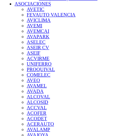
ASOCIACIONES
AVETIC
FEVAUTO VALENCIA
AVICLIMA
AVEMI
AVEMCAI
AVAPARK
ASELEC
ASEIR CV
ASEIF
ACVIRME
UNIFERRO
PROQUIVAL
COMELEC
AVEO
AVAMEL
AVADA
ALCOVAL
ALCOSID
ACCVAL
ACOFER
ACODET
ACERAUTO
AVALAMP
AVAJOYA