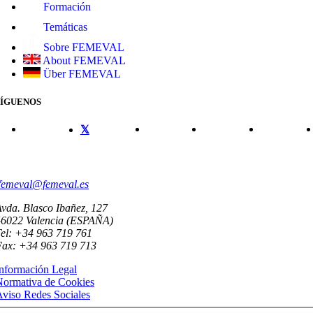
Formación
Temáticas
Sobre FEMEVAL
About FEMEVAL
Über FEMEVAL
SÍGUENOS
CONTACTO
femeval@femeval.es
vda. Blasco Ibañez, 127
46022 Valencia (ESPAÑA)
el: +34 963 719 761
Fax: +34 963 719 713
nformación Legal
Normativa de Cookies
viso Redes Sociales