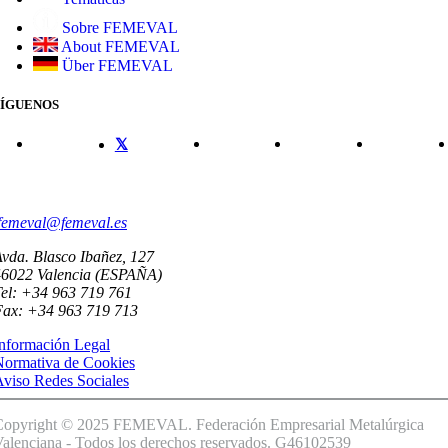
Sobre FEMEVAL
About FEMEVAL
Über FEMEVAL
SÍGUENOS
CONTACTO
femeval@femeval.es
vda. Blasco Ibañez, 127
46022 Valencia (ESPAÑA)
el: +34 963 719 761
Fax: +34 963 719 713
nformación Legal
Normativa de Cookies
viso Redes Sociales
Copyright © 2025 FEMEVAL. Federación Empresarial Metalúrgica
alenciana - Todos los derechos reservados. G46102539