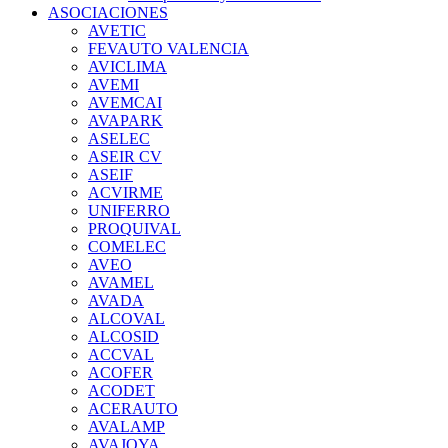
ASOCIACIONES
AVETIC
FEVAUTO VALENCIA
AVICLIMA
AVEMI
AVEMCAI
AVAPARK
ASELEC
ASEIR CV
ASEIF
ACVIRME
UNIFERRO
PROQUIVAL
COMELEC
AVEO
AVAMEL
AVADA
ALCOVAL
ALCOSID
ACCVAL
ACOFER
ACODET
ACERAUTO
AVALAMP
AVAJOYA