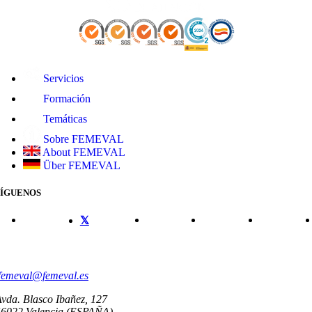
Servicios
Formación
Temáticas
Sobre FEMEVAL
About FEMEVAL
Über FEMEVAL
SÍGUENOS
CONTACTO
femeval@femeval.es
vda. Blasco Ibañez, 127
46022 Valencia (ESPAÑA)