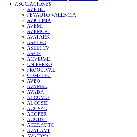
ASOCIACIONES
AVETIC
FEVAUTO VALENCIA
AVICLIMA
AVEMI
AVEMCAI
AVAPARK
ASELEC
ASEIR CV
ASEIF
ACVIRME
UNIFERRO
PROQUIVAL
COMELEC
AVEO
AVAMEL
AVADA
ALCOVAL
ALCOSID
ACCVAL
ACOFER
ACODET
ACERAUTO
AVALAMP
AVAJOYA