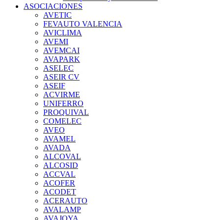
ASOCIACIONES
AVETIC
FEVAUTO VALENCIA
AVICLIMA
AVEMI
AVEMCAI
AVAPARK
ASELEC
ASEIR CV
ASEIF
ACVIRME
UNIFERRO
PROQUIVAL
COMELEC
AVEO
AVAMEL
AVADA
ALCOVAL
ALCOSID
ACCVAL
ACOFER
ACODET
ACERAUTO
AVALAMP
AVAJOYA