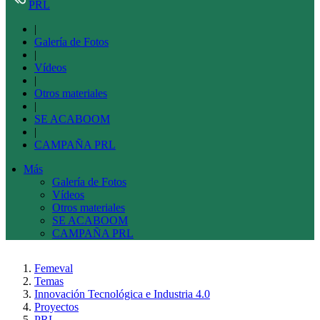
PRL
|
Galería de Fotos
|
Vídeos
|
Otros materiales
|
SE ACABOOM
|
CAMPAÑA PRL
Más
Galería de Fotos
Vídeos
Otros materiales
SE ACABOOM
CAMPAÑA PRL
Femeval
Temas
Innovación Tecnológica e Industria 4.0
Proyectos
PRL