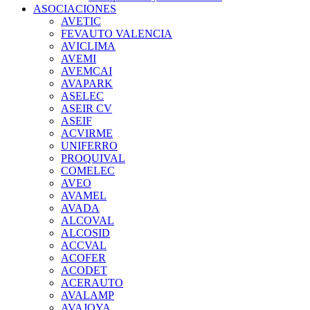
ASOCIACIONES
AVETIC
FEVAUTO VALENCIA
AVICLIMA
AVEMI
AVEMCAI
AVAPARK
ASELEC
ASEIR CV
ASEIF
ACVIRME
UNIFERRO
PROQUIVAL
COMELEC
AVEO
AVAMEL
AVADA
ALCOVAL
ALCOSID
ACCVAL
ACOFER
ACODET
ACERAUTO
AVALAMP
AVAJOYA