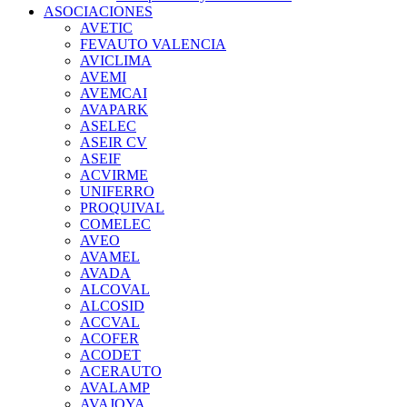
ASOCIACIONES
AVETIC
FEVAUTO VALENCIA
AVICLIMA
AVEMI
AVEMCAI
AVAPARK
ASELEC
ASEIR CV
ASEIF
ACVIRME
UNIFERRO
PROQUIVAL
COMELEC
AVEO
AVAMEL
AVADA
ALCOVAL
ALCOSID
ACCVAL
ACOFER
ACODET
ACERAUTO
AVALAMP
AVAJOYA