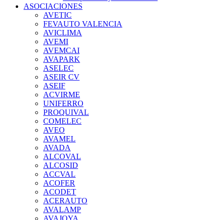
ASOCIACIONES
AVETIC
FEVAUTO VALENCIA
AVICLIMA
AVEMI
AVEMCAI
AVAPARK
ASELEC
ASEIR CV
ASEIF
ACVIRME
UNIFERRO
PROQUIVAL
COMELEC
AVEO
AVAMEL
AVADA
ALCOVAL
ALCOSID
ACCVAL
ACOFER
ACODET
ACERAUTO
AVALAMP
AVAJOYA