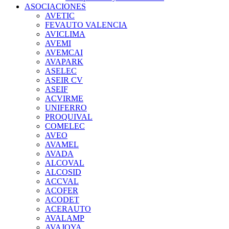
ASOCIACIONES
AVETIC
FEVAUTO VALENCIA
AVICLIMA
AVEMI
AVEMCAI
AVAPARK
ASELEC
ASEIR CV
ASEIF
ACVIRME
UNIFERRO
PROQUIVAL
COMELEC
AVEO
AVAMEL
AVADA
ALCOVAL
ALCOSID
ACCVAL
ACOFER
ACODET
ACERAUTO
AVALAMP
AVAJOYA