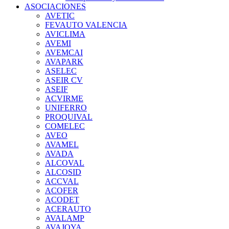
ASOCIACIONES
AVETIC
FEVAUTO VALENCIA
AVICLIMA
AVEMI
AVEMCAI
AVAPARK
ASELEC
ASEIR CV
ASEIF
ACVIRME
UNIFERRO
PROQUIVAL
COMELEC
AVEO
AVAMEL
AVADA
ALCOVAL
ALCOSID
ACCVAL
ACOFER
ACODET
ACERAUTO
AVALAMP
AVAJOYA