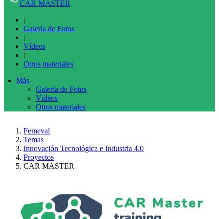
CAR MASTER
|
Galería de Fotos
|
Vídeos
|
Otros materiales
Más
Galería de Fotos
Vídeos
Otros materiales
Femeval
Temas
Innovación Tecnológica e Industria 4.0
Proyectos
CAR MASTER