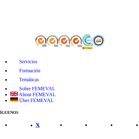
Servicios
Formación
Temáticas
Sobre FEMEVAL
About FEMEVAL
Über FEMEVAL
SÍGUENOS
CONTACTO