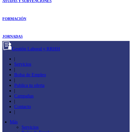
AYUDAS Y SUBVENCIONES
FORMACIÓN
JORNADAS
Gestión Laboral y RRHH
|
Servicios
|
Bolsa de Empleo
|
Publica tu oferta
|
Campañas
|
Contacto
|
Más
Servicios