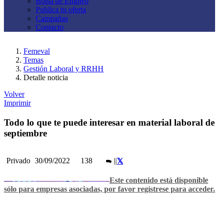
Bolsa de Empleo
Publica tu oferta
Campañas
Contacto
Femeval
Temas
Gestión Laboral y RRHH
Detalle noticia
Volver
Imprimir
Todo lo que te puede interesar en material laboral de
septiembre
Privado
30/09/2022
138
|
|
Este contenido está disponible
sólo para empresas asociadas, por favor regístrese para acceder.