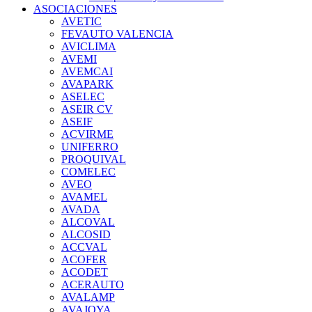
ASOCIACIONES
AVETIC
FEVAUTO VALENCIA
AVICLIMA
AVEMI
AVEMCAI
AVAPARK
ASELEC
ASEIR CV
ASEIF
ACVIRME
UNIFERRO
PROQUIVAL
COMELEC
AVEO
AVAMEL
AVADA
ALCOVAL
ALCOSID
ACCVAL
ACOFER
ACODET
ACERAUTO
AVALAMP
AVAJOYA