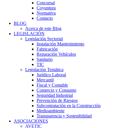
Concursal
Coyuntura
Normativa
Contacto
BLOG
Acerca de este Blog
LEGISLACIÓN
Legislación Sectorial
Instalación Mantenimiento
Fabricación
Reparación Vehículos
Sanitario
TIC
Legislación Temática
Jurídico Laboral
Mercantil
Fiscal y Contable
Comercio y Consumo
Seguridad Industrial
Prevención de Riesgos
Subcontratación en la Construcción
Medioambiente
Transparencia y Sostenibilidad
ASOCIACIONES
AVETIC