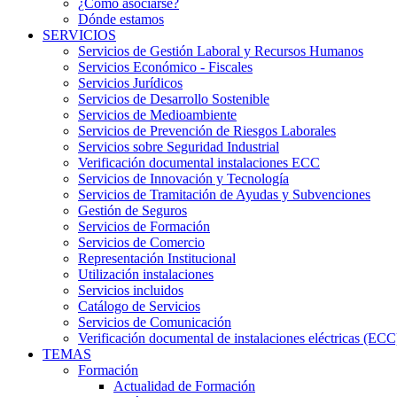
¿Cómo asociarse?
Dónde estamos
SERVICIOS
Servicios de Gestión Laboral y Recursos Humanos
Servicios Económico - Fiscales
Servicios Jurídicos
Servicios de Desarrollo Sostenible
Servicios de Medioambiente
Servicios de Prevención de Riesgos Laborales
Servicios sobre Seguridad Industrial
Verificación documental instalaciones ECC
Servicios de Innovación y Tecnología
Servicios de Tramitación de Ayudas y Subvenciones
Gestión de Seguros
Servicios de Formación
Servicios de Comercio
Representación Institucional
Utilización instalaciones
Servicios incluidos
Catálogo de Servicios
Servicios de Comunicación
Verificación documental de instalaciones eléctricas (ECC
TEMAS
Formación
Actualidad de Formación