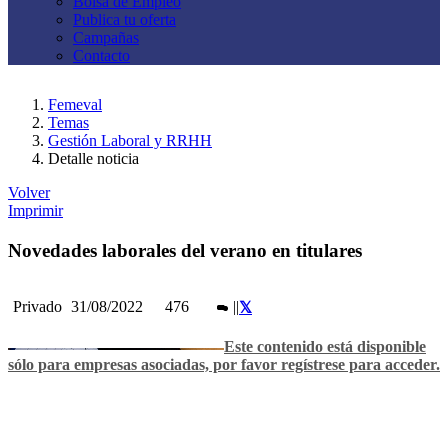
Bolsa de Empleo
Publica tu oferta
Campañas
Contacto
Femeval
Temas
Gestión Laboral y RRHH
Detalle noticia
Volver
Imprimir
Novedades laborales del verano en titulares
Privado
31/08/2022
476
|
|
Este contenido está disponible
sólo para empresas asociadas, por favor regístrese para acceder.