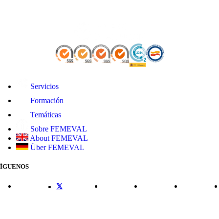
Servicios
Formación
Temáticas
Sobre FEMEVAL
About FEMEVAL
Über FEMEVAL
SÍGUENOS
CONTACTO