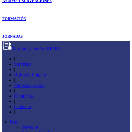
AYUDAS Y SUBVENCIONES
FORMACIÓN
JORNADAS
Gestión Laboral y RRHH
|
Servicios
|
Bolsa de Empleo
|
Publica tu oferta
|
Campañas
|
Contacto
|
Más
Servicios