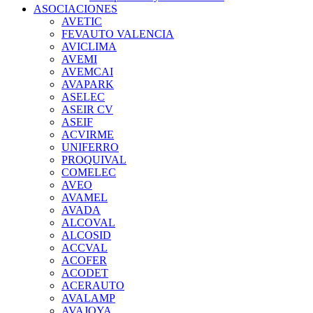
ASOCIACIONES
AVETIC
FEVAUTO VALENCIA
AVICLIMA
AVEMI
AVEMCAI
AVAPARK
ASELEC
ASEIR CV
ASEIF
ACVIRME
UNIFERRO
PROQUIVAL
COMELEC
AVEO
AVAMEL
AVADA
ALCOVAL
ALCOSID
ACCVAL
ACOFER
ACODET
ACERAUTO
AVALAMP
AVAJOYA