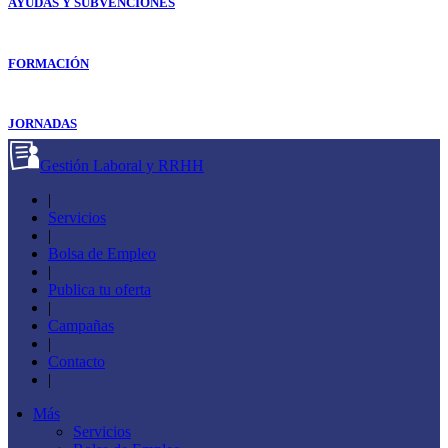
AYUDAS Y SUBVENCIONES
FORMACIÓN
JORNADAS
Gestión Laboral y RRHH
|
Servicios
|
Bolsa de Empleo
|
Publica tu oferta
|
Campañas
|
Contacto
|
Más
Servicios