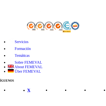
Servicios
Formación
Temáticas
Sobre FEMEVAL
About FEMEVAL
Über FEMEVAL
SÍGUENOS
CONTACTO