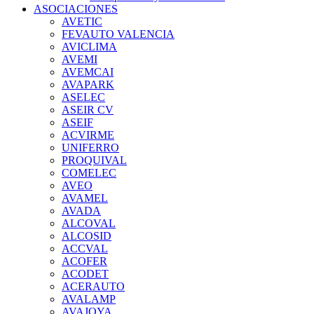
ASOCIACIONES
AVETIC
FEVAUTO VALENCIA
AVICLIMA
AVEMI
AVEMCAI
AVAPARK
ASELEC
ASEIR CV
ASEIF
ACVIRME
UNIFERRO
PROQUIVAL
COMELEC
AVEO
AVAMEL
AVADA
ALCOVAL
ALCOSID
ACCVAL
ACOFER
ACODET
ACERAUTO
AVALAMP
AVAJOYA