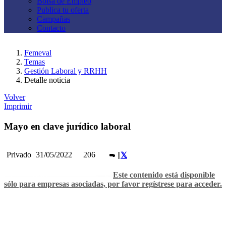
Bolsa de Empleo
Publica tu oferta
Campañas
Contacto
Femeval
Temas
Gestión Laboral y RRHH
Detalle noticia
Volver
Imprimir
Mayo en clave jurídico laboral
Privado
31/05/2022
206
|
|
Este contenido está disponible
sólo para empresas asociadas, por favor regístrese para acceder.