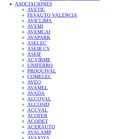
ASOCIACIONES
AVETIC
FEVAUTO VALENCIA
AVICLIMA
AVEMI
AVEMCAI
AVAPARK
ASELEC
ASEIR CV
ASEIF
ACVIRME
UNIFERRO
PROQUIVAL
COMELEC
AVEO
AVAMEL
AVADA
ALCOVAL
ALCOSID
ACCVAL
ACOFER
ACODET
ACERAUTO
AVALAMP
AVAJOYA