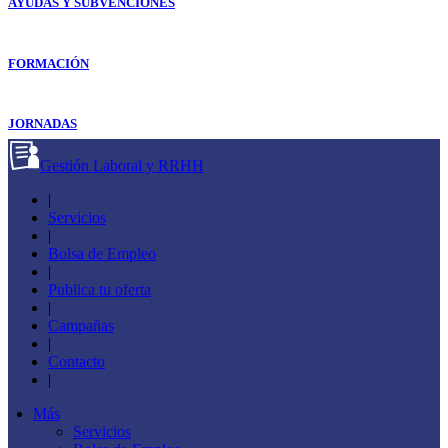
AYUDAS Y SUBVENCIONES
FORMACIÓN
JORNADAS
Gestión Laboral y RRHH
|
Servicios
|
Bolsa de Empleo
|
Publica tu oferta
|
Campañas
|
Contacto
|
Más
Servicios