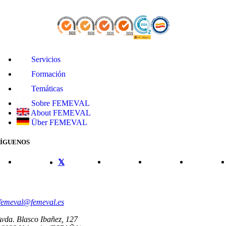
Servicios
Formación
Temáticas
Sobre FEMEVAL
About FEMEVAL
Über FEMEVAL
SÍGUENOS
CONTACTO
femeval@femeval.es
vda. Blasco Ibañez, 127