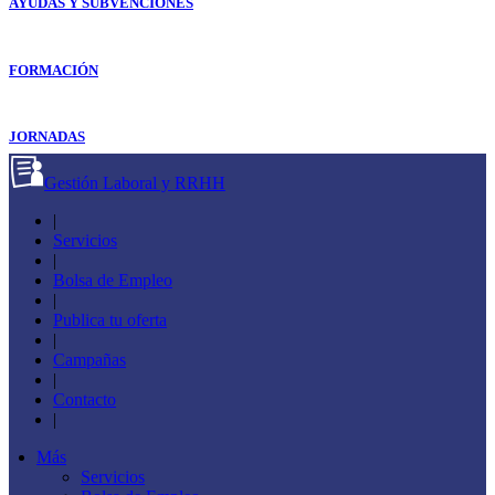
AYUDAS Y SUBVENCIONES
FORMACIÓN
JORNADAS
Gestión Laboral y RRHH
|
Servicios
|
Bolsa de Empleo
|
Publica tu oferta
|
Campañas
|
Contacto
|
Más
Servicios