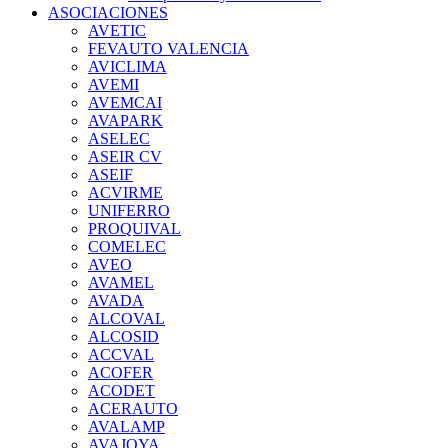
ASOCIACIONES
AVETIC
FEVAUTO VALENCIA
AVICLIMA
AVEMI
AVEMCAI
AVAPARK
ASELEC
ASEIR CV
ASEIF
ACVIRME
UNIFERRO
PROQUIVAL
COMELEC
AVEO
AVAMEL
AVADA
ALCOVAL
ALCOSID
ACCVAL
ACOFER
ACODET
ACERAUTO
AVALAMP
AVAJOYA