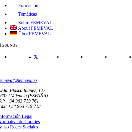
Formación
Temáticas
Sobre FEMEVAL
About FEMEVAL
Über FEMEVAL
SÍGUENOS
CONTACTO
femeval@femeval.es
vda. Blasco Ibañez, 127
46022 Valencia (ESPAÑA)
el: +34 963 719 761
Fax: +34 963 719 713
nformación Legal
Normativa de Cookies
viso Redes Sociales