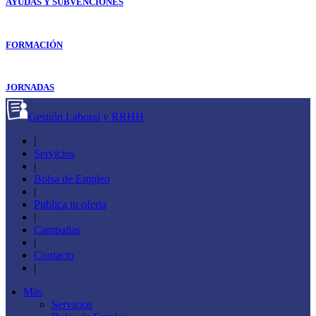
AYUDAS Y SUBVENCIONES
FORMACIÓN
JORNADAS
Gestión Laboral y RRHH
|
Servicios
|
Bolsa de Empleo
|
Publica tu oferta
|
Campañas
|
Contacto
|
Más
Servicios