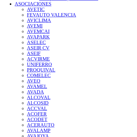
ASOCIACIONES
AVETIC
FEVAUTO VALENCIA
AVICLIMA
AVEMI
AVEMCAI
AVAPARK
ASELEC
ASEIR CV
ASEIF
ACVIRME
UNIFERRO
PROQUIVAL
COMELEC
AVEO
AVAMEL
AVADA
ALCOVAL
ALCOSID
ACCVAL
ACOFER
ACODET
ACERAUTO
AVALAMP
AVAJOYA