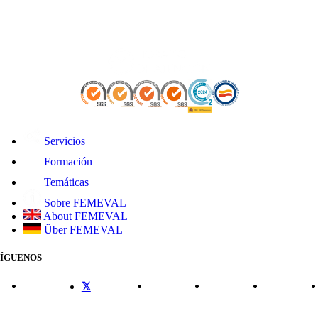
Servicios
Formación
Temáticas
Sobre FEMEVAL
About FEMEVAL
Über FEMEVAL
SÍGUENOS
CONTACTO