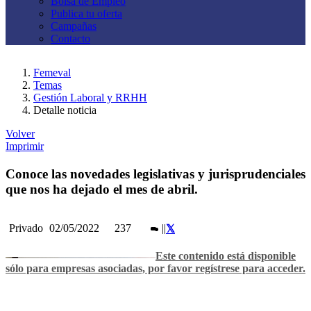
Bolsa de Empleo
Publica tu oferta
Campañas
Contacto
Femeval
Temas
Gestión Laboral y RRHH
Detalle noticia
Volver
Imprimir
Conoce las novedades legislativas y jurisprudenciales
que nos ha dejado el mes de abril.
Privado
02/05/2022
237
|
|
Este contenido está disponible
sólo para empresas asociadas, por favor regístrese para acceder.