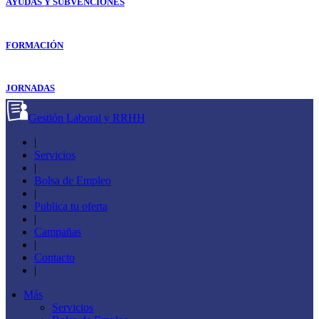
AYUDAS Y SUBVENCIONES
FORMACIÓN
JORNADAS
Gestión Laboral y RRHH
|
Servicios
|
Bolsa de Empleo
|
Publica tu oferta
|
Campañas
|
Contacto
|
Más
Servicios