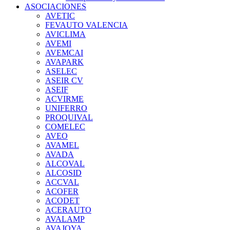
ASOCIACIONES
AVETIC
FEVAUTO VALENCIA
AVICLIMA
AVEMI
AVEMCAI
AVAPARK
ASELEC
ASEIR CV
ASEIF
ACVIRME
UNIFERRO
PROQUIVAL
COMELEC
AVEO
AVAMEL
AVADA
ALCOVAL
ALCOSID
ACCVAL
ACOFER
ACODET
ACERAUTO
AVALAMP
AVAJOYA