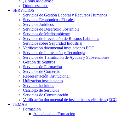
¿Cómo asociarse?
Dónde estamos
SERVICIOS
Servicios de Gestión Laboral y Recursos Humanos
Servicios Económico - Fiscales
Servicios Jurídicos
Servicios de Desarrollo Sostenible
Servicios de Medioambiente
Servicios de Prevención de Riesgos Laborales
Servicios sobre Seguridad Industrial
Verificación documental instalaciones ECC
Servicios de Innovación y Tecnología
Servicios de Tramitación de Ayudas y Subvenciones
Gestión de Seguros
Servicios de Formación
Servicios de Comercio
Representación Institucional
Utilización instalaciones
Servicios incluidos
Catálogo de Servicios
Servicios de Comunicación
Verificación documental de instalaciones eléctricas (ECC
TEMAS
Formación
Actualidad de Formación