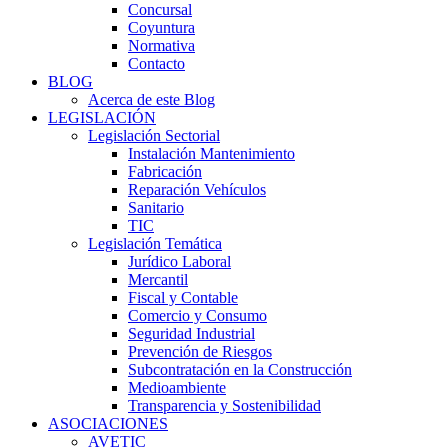
Concursal
Coyuntura
Normativa
Contacto
BLOG
Acerca de este Blog
LEGISLACIÓN
Legislación Sectorial
Instalación Mantenimiento
Fabricación
Reparación Vehículos
Sanitario
TIC
Legislación Temática
Jurídico Laboral
Mercantil
Fiscal y Contable
Comercio y Consumo
Seguridad Industrial
Prevención de Riesgos
Subcontratación en la Construcción
Medioambiente
Transparencia y Sostenibilidad
ASOCIACIONES
AVETIC