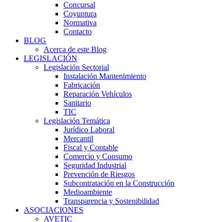
Concursal
Coyuntura
Normativa
Contacto
BLOG
Acerca de este Blog
LEGISLACIÓN
Legislación Sectorial
Instalación Mantenimiento
Fabricación
Reparación Vehículos
Sanitario
TIC
Legislación Temática
Jurídico Laboral
Mercantil
Fiscal y Contable
Comercio y Consumo
Seguridad Industrial
Prevención de Riesgos
Subcontratación en la Construcción
Medioambiente
Transparencia y Sostenibilidad
ASOCIACIONES
AVETIC