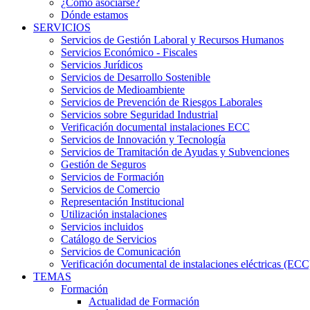
¿Cómo asociarse?
Dónde estamos
SERVICIOS
Servicios de Gestión Laboral y Recursos Humanos
Servicios Económico - Fiscales
Servicios Jurídicos
Servicios de Desarrollo Sostenible
Servicios de Medioambiente
Servicios de Prevención de Riesgos Laborales
Servicios sobre Seguridad Industrial
Verificación documental instalaciones ECC
Servicios de Innovación y Tecnología
Servicios de Tramitación de Ayudas y Subvenciones
Gestión de Seguros
Servicios de Formación
Servicios de Comercio
Representación Institucional
Utilización instalaciones
Servicios incluidos
Catálogo de Servicios
Servicios de Comunicación
Verificación documental de instalaciones eléctricas (ECC
TEMAS
Formación
Actualidad de Formación