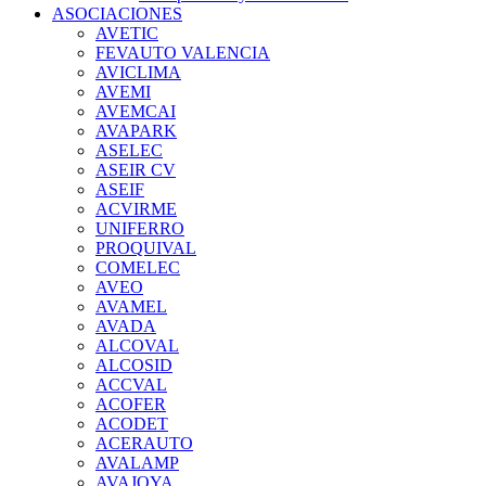
ASOCIACIONES
AVETIC
FEVAUTO VALENCIA
AVICLIMA
AVEMI
AVEMCAI
AVAPARK
ASELEC
ASEIR CV
ASEIF
ACVIRME
UNIFERRO
PROQUIVAL
COMELEC
AVEO
AVAMEL
AVADA
ALCOVAL
ALCOSID
ACCVAL
ACOFER
ACODET
ACERAUTO
AVALAMP
AVAJOYA