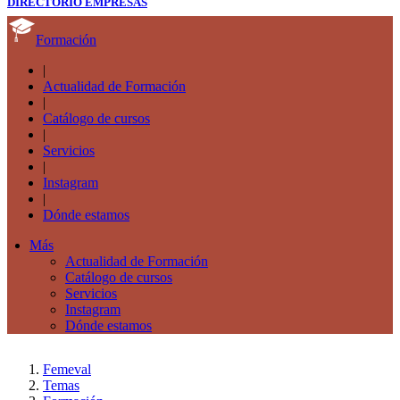
DIRECTORIO EMPRESAS
Formación
|
Actualidad de Formación
|
Catálogo de cursos
|
Servicios
|
Instagram
|
Dónde estamos
Más
Actualidad de Formación
Catálogo de cursos
Servicios
Instagram
Dónde estamos
Femeval
Temas