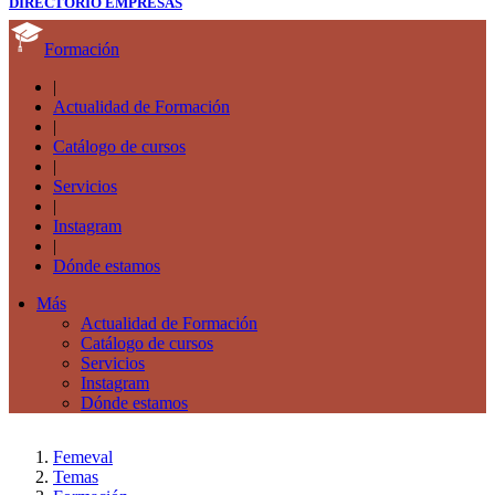
DIRECTORIO EMPRESAS
Formación
|
Actualidad de Formación
|
Catálogo de cursos
|
Servicios
|
Instagram
|
Dónde estamos
Más
Actualidad de Formación
Catálogo de cursos
Servicios
Instagram
Dónde estamos
Femeval
Temas