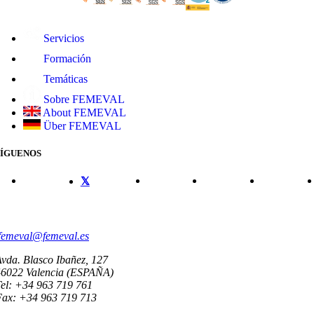
Servicios
Formación
Temáticas
Sobre FEMEVAL
About FEMEVAL
Über FEMEVAL
SÍGUENOS
CONTACTO
femeval@femeval.es
vda. Blasco Ibañez, 127
46022 Valencia (ESPAÑA)
el: +34 963 719 761
Fax: +34 963 719 713