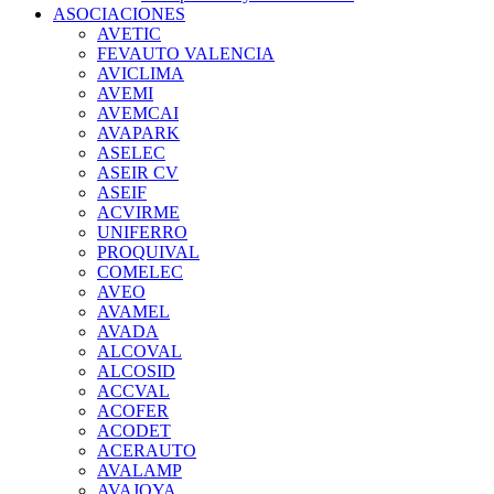
ASOCIACIONES
AVETIC
FEVAUTO VALENCIA
AVICLIMA
AVEMI
AVEMCAI
AVAPARK
ASELEC
ASEIR CV
ASEIF
ACVIRME
UNIFERRO
PROQUIVAL
COMELEC
AVEO
AVAMEL
AVADA
ALCOVAL
ALCOSID
ACCVAL
ACOFER
ACODET
ACERAUTO
AVALAMP
AVAJOYA