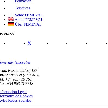
Formación
Temáticas
Sobre FEMEVAL
About FEMEVAL
Über FEMEVAL
SÍGUENOS
CONTACTO
femeval@femeval.es
vda. Blasco Ibañez, 127
46022 Valencia (ESPAÑA)
el: +34 963 719 761
Fax: +34 963 719 713
nformación Legal
Normativa de Cookies
viso Redes Sociales