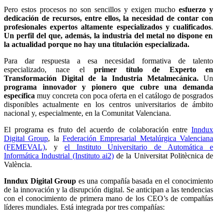
Pero
estos procesos no son sencillos y exigen mucho
esfuerzo y
dedicación de recursos, entre ellos, la necesidad de
contar con
profesionales expertos altamente especializados y cualificados
.
Un perfil del que, además, la industria del metal no dispone en
la actualidad porque no hay una titulación especializada.
Para dar respuesta a esa necesidad formativa de talento
especializado, nace el
primer título de
Experto en
Transformación Digital de la Industria Metalmecánica.
Un
programa innovador y pionero que cubre una demanda
específica
muy concreta con poca oferta en el catálogo de posgrados
disponibles actualmente en los centros universitarios de ámbito
nacional y, especialmente, en la Comunitat Valenciana.
El programa es fruto del acuerdo de colaboración entre
Inndux
Digital Group
, la
Federación Empresarial Metalúrgica Valenciana
(FEMEVAL)
, y
el Instituto Universitario de Automática e
Informática Industrial (Instituto ai2)
de la Universitat Politècnica de
València.
Inndux Digital Group
es una compañía basada en el conocimiento
de la innovación y la disrupción digital. Se anticipan a las tendencias
con el conocimiento de primera mano de los CEO’s de compañías
líderes mundiales. Está integrada por tres compañías: