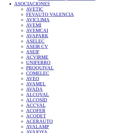
ASOCIACIONES
AVETIC
FEVAUTO VALENCIA
AVICLIMA
AVEMI
AVEMCAI
AVAPARK
ASELEC
ASEIR CV
ASEIF
ACVIRME
UNIFERRO
PROQUIVAL
COMELEC
AVEO
AVAMEL
AVADA
ALCOVAL
ALCOSID
ACCVAL
ACOFER
ACODET
ACERAUTO
AVALAMP
AVAJOYA