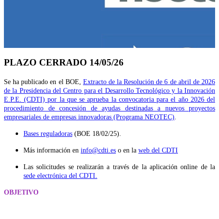
PLAZO CERRADO 14/05/26
Se ha publicado en el BOE,
Extracto de la Resolución de 6 de abril de 2026
de la Presidencia del Centro para el Desarrollo Tecnológico y la Innovación
E.P.E. (CDTI) por la que se aprueba la convocatoria para el año 2026 del
procedimiento de concesión de ayudas destinadas a nuevos proyectos
empresariales de empresas innovadoras (Programa NEOTEC)
.
Bases reguladoras
(BOE 18/02/25).
Más información en
info@cdti.es
o en la
web del CDTI
Las solicitudes se realizarán a través de la aplicación online de la
sede electrónica del CDTI.
OBJETIVO