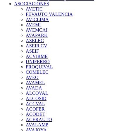
ASOCIACIONES
AVETIC
FEVAUTO VALENCIA
AVICLIMA
AVEMI
AVEMCAI
AVAPARK
ASELEC
ASEIR CV
ASEIF
ACVIRME
UNIFERRO
PROQUIVAL
COMELEC
AVEO
AVAMEL
AVADA
ALCOVAL
ALCOSID
ACCVAL
ACOFER
ACODET
ACERAUTO
AVALAMP
AVAJOYA