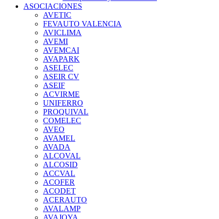
ASOCIACIONES
AVETIC
FEVAUTO VALENCIA
AVICLIMA
AVEMI
AVEMCAI
AVAPARK
ASELEC
ASEIR CV
ASEIF
ACVIRME
UNIFERRO
PROQUIVAL
COMELEC
AVEO
AVAMEL
AVADA
ALCOVAL
ALCOSID
ACCVAL
ACOFER
ACODET
ACERAUTO
AVALAMP
AVAJOYA