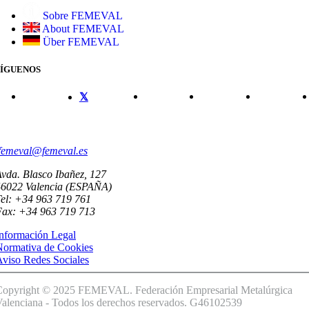
Sobre FEMEVAL
About FEMEVAL
Über FEMEVAL
SÍGUENOS
CONTACTO
femeval@femeval.es
vda. Blasco Ibañez, 127
46022 Valencia (ESPAÑA)
el: +34 963 719 761
Fax: +34 963 719 713
nformación Legal
Normativa de Cookies
viso Redes Sociales
Copyright © 2025 FEMEVAL. Federación Empresarial Metalúrgica
alenciana - Todos los derechos reservados. G46102539