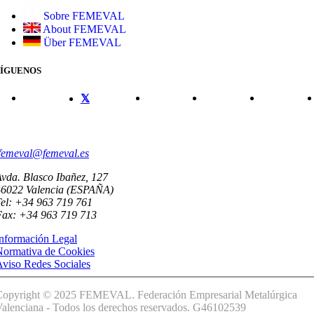
Sobre FEMEVAL
About FEMEVAL
Über FEMEVAL
SÍGUENOS
CONTACTO
femeval@femeval.es
vda. Blasco Ibañez, 127
46022 Valencia (ESPAÑA)
el: +34 963 719 761
Fax: +34 963 719 713
nformación Legal
Normativa de Cookies
viso Redes Sociales
Copyright © 2025 FEMEVAL. Federación Empresarial Metalúrgica
alenciana - Todos los derechos reservados. G46102539