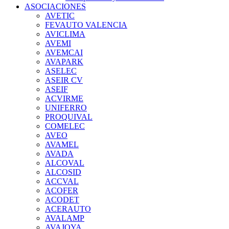
ASOCIACIONES
AVETIC
FEVAUTO VALENCIA
AVICLIMA
AVEMI
AVEMCAI
AVAPARK
ASELEC
ASEIR CV
ASEIF
ACVIRME
UNIFERRO
PROQUIVAL
COMELEC
AVEO
AVAMEL
AVADA
ALCOVAL
ALCOSID
ACCVAL
ACOFER
ACODET
ACERAUTO
AVALAMP
AVAJOYA