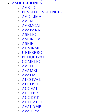
ASOCIACIONES
AVETIC
FEVAUTO VALENCIA
AVICLIMA
AVEMI
AVEMCAI
AVAPARK
ASELEC
ASEIR CV
ASEIF
ACVIRME
UNIFERRO
PROQUIVAL
COMELEC
AVEO
AVAMEL
AVADA
ALCOVAL
ALCOSID
ACCVAL
ACOFER
ACODET
ACERAUTO
AVALAMP
AVAJOYA