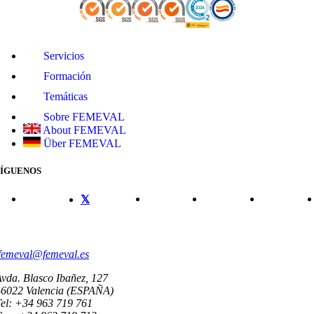
Servicios
Formación
Temáticas
Sobre FEMEVAL
About FEMEVAL
Über FEMEVAL
SÍGUENOS
CONTACTO
femeval@femeval.es
vda. Blasco Ibañez, 127
46022 Valencia (ESPAÑA)
el: +34 963 719 761