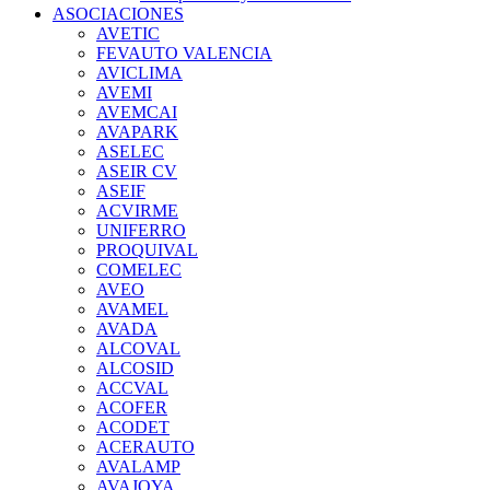
ASOCIACIONES
AVETIC
FEVAUTO VALENCIA
AVICLIMA
AVEMI
AVEMCAI
AVAPARK
ASELEC
ASEIR CV
ASEIF
ACVIRME
UNIFERRO
PROQUIVAL
COMELEC
AVEO
AVAMEL
AVADA
ALCOVAL
ALCOSID
ACCVAL
ACOFER
ACODET
ACERAUTO
AVALAMP
AVAJOYA