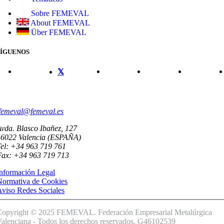
Sobre FEMEVAL
About FEMEVAL
Über FEMEVAL
SÍGUENOS
CONTACTO
femeval@femeval.es
vda. Blasco Ibañez, 127
46022 Valencia (ESPAÑA)
el: +34 963 719 761
Fax: +34 963 719 713
nformación Legal
Normativa de Cookies
viso Redes Sociales
Copyright © 2025 FEMEVAL. Federación Empresarial Metalúrgica
alenciana - Todos los derechos reservados. G46102539