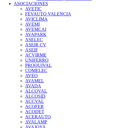
ASOCIACIONES
AVETIC
FEVAUTO VALENCIA
AVICLIMA
AVEMI
AVEMCAI
AVAPARK
ASELEC
ASEIR CV
ASEIF
ACVIRME
UNIFERRO
PROQUIVAL
COMELEC
AVEO
AVAMEL
AVADA
ALCOVAL
ALCOSID
ACCVAL
ACOFER
ACODET
ACERAUTO
AVALAMP
AVAJOYA