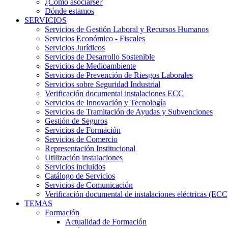
¿Cómo asociarse?
Dónde estamos
SERVICIOS
Servicios de Gestión Laboral y Recursos Humanos
Servicios Económico - Fiscales
Servicios Jurídicos
Servicios de Desarrollo Sostenible
Servicios de Medioambiente
Servicios de Prevención de Riesgos Laborales
Servicios sobre Seguridad Industrial
Verificación documental instalaciones ECC
Servicios de Innovación y Tecnología
Servicios de Tramitación de Ayudas y Subvenciones
Gestión de Seguros
Servicios de Formación
Servicios de Comercio
Representación Institucional
Utilización instalaciones
Servicios incluidos
Catálogo de Servicios
Servicios de Comunicación
Verificación documental de instalaciones eléctricas (ECC
TEMAS
Formación
Actualidad de Formación