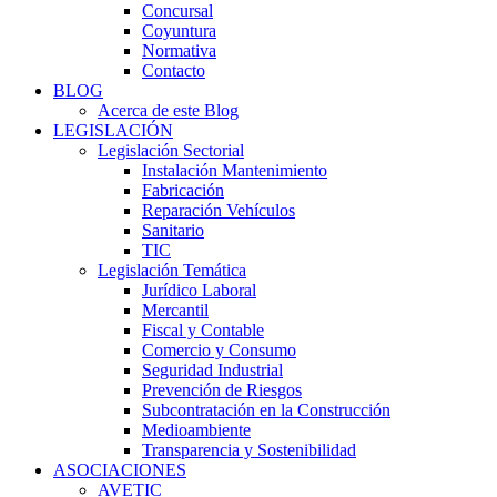
Concursal
Coyuntura
Normativa
Contacto
BLOG
Acerca de este Blog
LEGISLACIÓN
Legislación Sectorial
Instalación Mantenimiento
Fabricación
Reparación Vehículos
Sanitario
TIC
Legislación Temática
Jurídico Laboral
Mercantil
Fiscal y Contable
Comercio y Consumo
Seguridad Industrial
Prevención de Riesgos
Subcontratación en la Construcción
Medioambiente
Transparencia y Sostenibilidad
ASOCIACIONES
AVETIC