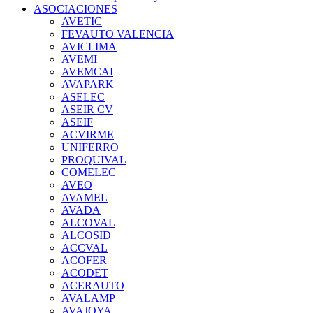
ASOCIACIONES
AVETIC
FEVAUTO VALENCIA
AVICLIMA
AVEMI
AVEMCAI
AVAPARK
ASELEC
ASEIR CV
ASEIF
ACVIRME
UNIFERRO
PROQUIVAL
COMELEC
AVEO
AVAMEL
AVADA
ALCOVAL
ALCOSID
ACCVAL
ACOFER
ACODET
ACERAUTO
AVALAMP
AVAJOYA