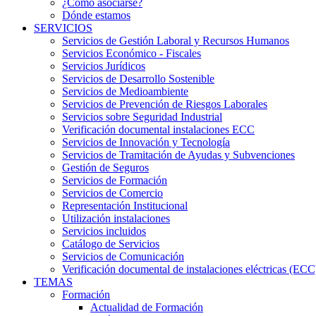
¿Cómo asociarse?
Dónde estamos
SERVICIOS
Servicios de Gestión Laboral y Recursos Humanos
Servicios Económico - Fiscales
Servicios Jurídicos
Servicios de Desarrollo Sostenible
Servicios de Medioambiente
Servicios de Prevención de Riesgos Laborales
Servicios sobre Seguridad Industrial
Verificación documental instalaciones ECC
Servicios de Innovación y Tecnología
Servicios de Tramitación de Ayudas y Subvenciones
Gestión de Seguros
Servicios de Formación
Servicios de Comercio
Representación Institucional
Utilización instalaciones
Servicios incluidos
Catálogo de Servicios
Servicios de Comunicación
Verificación documental de instalaciones eléctricas (ECC
TEMAS
Formación
Actualidad de Formación