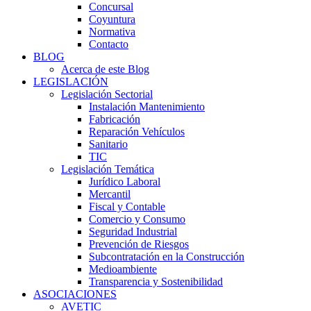
Concursal
Coyuntura
Normativa
Contacto
BLOG
Acerca de este Blog
LEGISLACIÓN
Legislación Sectorial
Instalación Mantenimiento
Fabricación
Reparación Vehículos
Sanitario
TIC
Legislación Temática
Jurídico Laboral
Mercantil
Fiscal y Contable
Comercio y Consumo
Seguridad Industrial
Prevención de Riesgos
Subcontratación en la Construcción
Medioambiente
Transparencia y Sostenibilidad
ASOCIACIONES
AVETIC