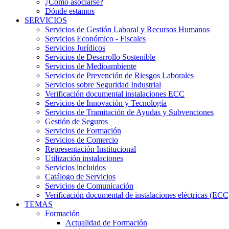
¿Cómo asociarse?
Dónde estamos
SERVICIOS
Servicios de Gestión Laboral y Recursos Humanos
Servicios Económico - Fiscales
Servicios Jurídicos
Servicios de Desarrollo Sostenible
Servicios de Medioambiente
Servicios de Prevención de Riesgos Laborales
Servicios sobre Seguridad Industrial
Verificación documental instalaciones ECC
Servicios de Innovación y Tecnología
Servicios de Tramitación de Ayudas y Subvenciones
Gestión de Seguros
Servicios de Formación
Servicios de Comercio
Representación Institucional
Utilización instalaciones
Servicios incluidos
Catálogo de Servicios
Servicios de Comunicación
Verificación documental de instalaciones eléctricas (ECC
TEMAS
Formación
Actualidad de Formación