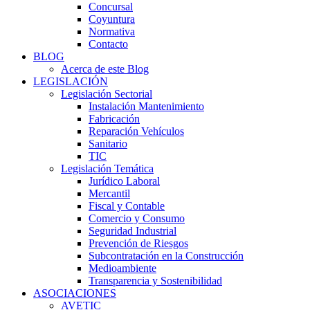
Concursal
Coyuntura
Normativa
Contacto
BLOG
Acerca de este Blog
LEGISLACIÓN
Legislación Sectorial
Instalación Mantenimiento
Fabricación
Reparación Vehículos
Sanitario
TIC
Legislación Temática
Jurídico Laboral
Mercantil
Fiscal y Contable
Comercio y Consumo
Seguridad Industrial
Prevención de Riesgos
Subcontratación en la Construcción
Medioambiente
Transparencia y Sostenibilidad
ASOCIACIONES
AVETIC