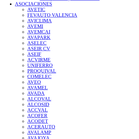
ASOCIACIONES
AVETIC
FEVAUTO VALENCIA
AVICLIMA
AVEMI
AVEMCAI
AVAPARK
ASELEC
ASEIR CV
ASEIF
ACVIRME
UNIFERRO
PROQUIVAL
COMELEC
AVEO
AVAMEL
AVADA
ALCOVAL
ALCOSID
ACCVAL
ACOFER
ACODET
ACERAUTO
AVALAMP
AVAJOYA