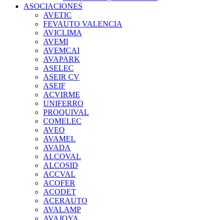
ASOCIACIONES
AVETIC
FEVAUTO VALENCIA
AVICLIMA
AVEMI
AVEMCAI
AVAPARK
ASELEC
ASEIR CV
ASEIF
ACVIRME
UNIFERRO
PROQUIVAL
COMELEC
AVEO
AVAMEL
AVADA
ALCOVAL
ALCOSID
ACCVAL
ACOFER
ACODET
ACERAUTO
AVALAMP
AVAJOYA