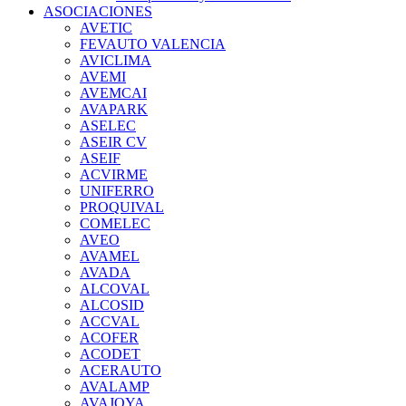
ASOCIACIONES
AVETIC
FEVAUTO VALENCIA
AVICLIMA
AVEMI
AVEMCAI
AVAPARK
ASELEC
ASEIR CV
ASEIF
ACVIRME
UNIFERRO
PROQUIVAL
COMELEC
AVEO
AVAMEL
AVADA
ALCOVAL
ALCOSID
ACCVAL
ACOFER
ACODET
ACERAUTO
AVALAMP
AVAJOYA