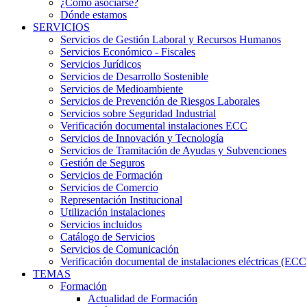
¿Cómo asociarse?
Dónde estamos
SERVICIOS
Servicios de Gestión Laboral y Recursos Humanos
Servicios Económico - Fiscales
Servicios Jurídicos
Servicios de Desarrollo Sostenible
Servicios de Medioambiente
Servicios de Prevención de Riesgos Laborales
Servicios sobre Seguridad Industrial
Verificación documental instalaciones ECC
Servicios de Innovación y Tecnología
Servicios de Tramitación de Ayudas y Subvenciones
Gestión de Seguros
Servicios de Formación
Servicios de Comercio
Representación Institucional
Utilización instalaciones
Servicios incluidos
Catálogo de Servicios
Servicios de Comunicación
Verificación documental de instalaciones eléctricas (ECC
TEMAS
Formación
Actualidad de Formación