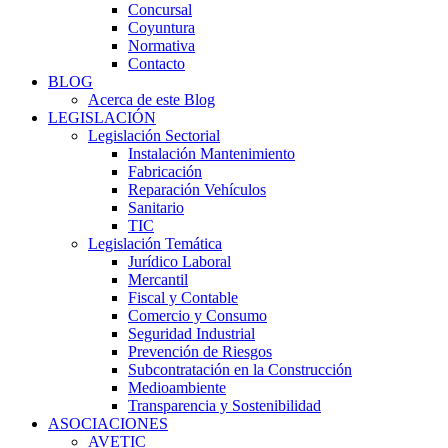
Concursal
Coyuntura
Normativa
Contacto
BLOG
Acerca de este Blog
LEGISLACIÓN
Legislación Sectorial
Instalación Mantenimiento
Fabricación
Reparación Vehículos
Sanitario
TIC
Legislación Temática
Jurídico Laboral
Mercantil
Fiscal y Contable
Comercio y Consumo
Seguridad Industrial
Prevención de Riesgos
Subcontratación en la Construcción
Medioambiente
Transparencia y Sostenibilidad
ASOCIACIONES
AVETIC