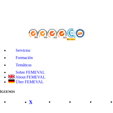
Servicios
Formación
Temáticas
Sobre FEMEVAL
About FEMEVAL
Über FEMEVAL
SÍGUENOS
CONTACTO