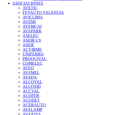
ASOCIACIONES
AVETIC
FEVAUTO VALENCIA
AVICLIMA
AVEMI
AVEMCAI
AVAPARK
ASELEC
ASEIR CV
ASEIF
ACVIRME
UNIFERRO
PROQUIVAL
COMELEC
AVEO
AVAMEL
AVADA
ALCOVAL
ALCOSID
ACCVAL
ACOFER
ACODET
ACERAUTO
AVALAMP
AVAJOYA