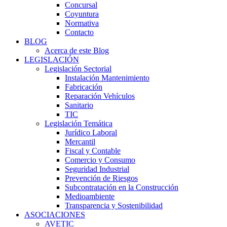
Concursal
Coyuntura
Normativa
Contacto
BLOG
Acerca de este Blog
LEGISLACIÓN
Legislación Sectorial
Instalación Mantenimiento
Fabricación
Reparación Vehículos
Sanitario
TIC
Legislación Temática
Jurídico Laboral
Mercantil
Fiscal y Contable
Comercio y Consumo
Seguridad Industrial
Prevención de Riesgos
Subcontratación en la Construcción
Medioambiente
Transparencia y Sostenibilidad
ASOCIACIONES
AVETIC