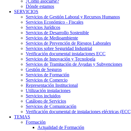
¿Cómo asociarse?
Dónde estamos
SERVICIOS
Servicios de Gestión Laboral y Recursos Humanos
Servicios Económico - Fiscales
Servicios Jurídicos
Servicios de Desarrollo Sostenible
Servicios de Medioambiente
Servicios de Prevención de Riesgos Laborales
Servicios sobre Seguridad Industrial
Verificación documental instalaciones ECC
Servicios de Innovación y Tecnología
Servicios de Tramitación de Ayudas y Subvenciones
Gestión de Seguros
Servicios de Formación
Servicios de Comercio
Representación Institucional
Utilización instalaciones
Servicios incluidos
Catálogo de Servicios
Servicios de Comunicación
Verificación documental de instalaciones eléctricas (ECC
TEMAS
Formación
Actualidad de Formación