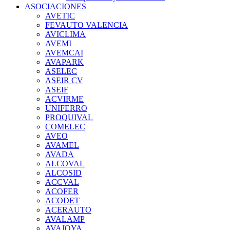
ASOCIACIONES
AVETIC
FEVAUTO VALENCIA
AVICLIMA
AVEMI
AVEMCAI
AVAPARK
ASELEC
ASEIR CV
ASEIF
ACVIRME
UNIFERRO
PROQUIVAL
COMELEC
AVEO
AVAMEL
AVADA
ALCOVAL
ALCOSID
ACCVAL
ACOFER
ACODET
ACERAUTO
AVALAMP
AVAJOYA