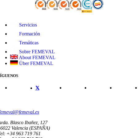
Servicios
Formación
Temáticas
Sobre FEMEVAL
About FEMEVAL
Über FEMEVAL
SÍGUENOS
CONTACTO
femeval@femeval.es
vda. Blasco Ibañez, 127
46022 Valencia (ESPAÑA)
el: +34 963 719 761