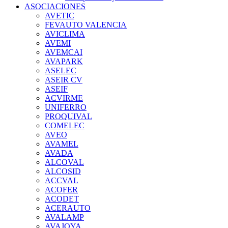
ASOCIACIONES
AVETIC
FEVAUTO VALENCIA
AVICLIMA
AVEMI
AVEMCAI
AVAPARK
ASELEC
ASEIR CV
ASEIF
ACVIRME
UNIFERRO
PROQUIVAL
COMELEC
AVEO
AVAMEL
AVADA
ALCOVAL
ALCOSID
ACCVAL
ACOFER
ACODET
ACERAUTO
AVALAMP
AVAJOYA