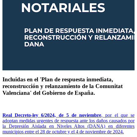
Incluidas en el 'Plan de respuesta inmediata,
reconstrucción y relanzamiento de la Comunitat
Valenciana' del Gobierno de España.
Real Decreto-ley 6/2024, de 5 de noviembre
, por el que se
adoptan medidas urgentes de respuesta ante los daños causados por
la Depresión Aislada en Niveles Altos (DANA) en diferentes
municipios entre el 28 de octubre y el 4 de noviembre de 2024.