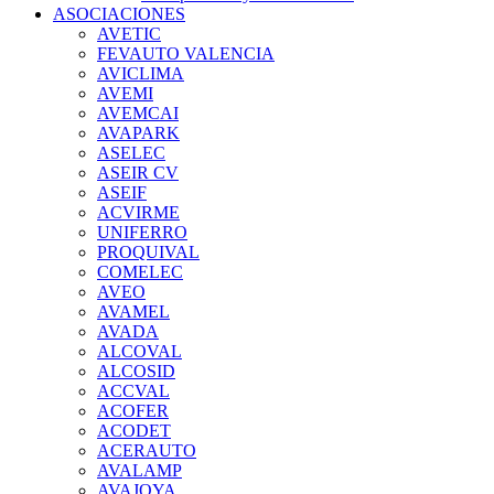
ASOCIACIONES
AVETIC
FEVAUTO VALENCIA
AVICLIMA
AVEMI
AVEMCAI
AVAPARK
ASELEC
ASEIR CV
ASEIF
ACVIRME
UNIFERRO
PROQUIVAL
COMELEC
AVEO
AVAMEL
AVADA
ALCOVAL
ALCOSID
ACCVAL
ACOFER
ACODET
ACERAUTO
AVALAMP
AVAJOYA