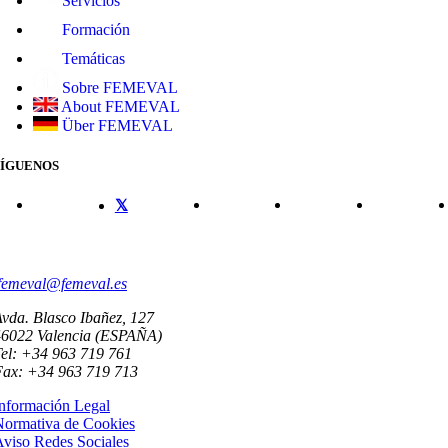
Servicios
Formación
Temáticas
Sobre FEMEVAL
About FEMEVAL
Über FEMEVAL
SÍGUENOS
CONTACTO
femeval@femeval.es
vda. Blasco Ibañez, 127
46022 Valencia (ESPAÑA)
el: +34 963 719 761
Fax: +34 963 719 713
nformación Legal
Normativa de Cookies
viso Redes Sociales