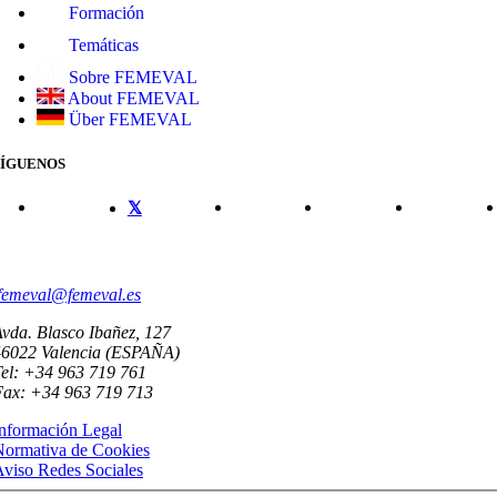
Formación
Temáticas
Sobre FEMEVAL
About FEMEVAL
Über FEMEVAL
SÍGUENOS
CONTACTO
femeval@femeval.es
vda. Blasco Ibañez, 127
46022 Valencia (ESPAÑA)
el: +34 963 719 761
Fax: +34 963 719 713
nformación Legal
Normativa de Cookies
viso Redes Sociales