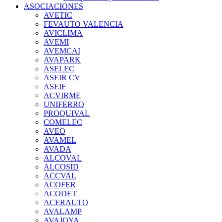
ASOCIACIONES
AVETIC
FEVAUTO VALENCIA
AVICLIMA
AVEMI
AVEMCAI
AVAPARK
ASELEC
ASEIR CV
ASEIF
ACVIRME
UNIFERRO
PROQUIVAL
COMELEC
AVEO
AVAMEL
AVADA
ALCOVAL
ALCOSID
ACCVAL
ACOFER
ACODET
ACERAUTO
AVALAMP
AVAJOYA