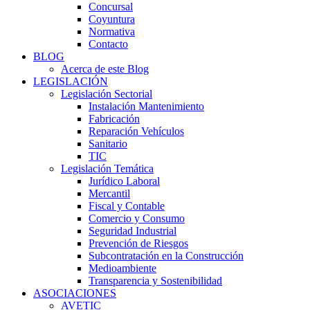
Concursal
Coyuntura
Normativa
Contacto
BLOG
Acerca de este Blog
LEGISLACIÓN
Legislación Sectorial
Instalación Mantenimiento
Fabricación
Reparación Vehículos
Sanitario
TIC
Legislación Temática
Jurídico Laboral
Mercantil
Fiscal y Contable
Comercio y Consumo
Seguridad Industrial
Prevención de Riesgos
Subcontratación en la Construcción
Medioambiente
Transparencia y Sostenibilidad
ASOCIACIONES
AVETIC