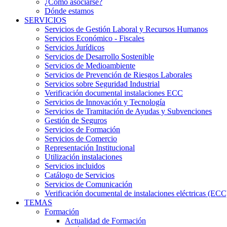
¿Cómo asociarse?
Dónde estamos
SERVICIOS
Servicios de Gestión Laboral y Recursos Humanos
Servicios Económico - Fiscales
Servicios Jurídicos
Servicios de Desarrollo Sostenible
Servicios de Medioambiente
Servicios de Prevención de Riesgos Laborales
Servicios sobre Seguridad Industrial
Verificación documental instalaciones ECC
Servicios de Innovación y Tecnología
Servicios de Tramitación de Ayudas y Subvenciones
Gestión de Seguros
Servicios de Formación
Servicios de Comercio
Representación Institucional
Utilización instalaciones
Servicios incluidos
Catálogo de Servicios
Servicios de Comunicación
Verificación documental de instalaciones eléctricas (ECC
TEMAS
Formación
Actualidad de Formación